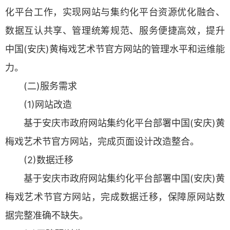
化平台工作，实现网站与集约化平台资源优化融合、
数据互认共享、管理统筹规范、服务便捷高效，提升
中国(安庆)黄梅戏艺术节官方网站的管理水平和运维能
力。
(二)服务需求
(1)网站改造
基于安庆市政府网站集约化平台部署中国(安庆)黄
梅戏艺术节官方网站，完成页面设计改造整合。
(2)数据迁移
基于安庆市政府网站集约化平台部署中国(安庆)黄
梅戏艺术节官方网站，完成数据迁移，保障原网站数
据完整准确不缺失。