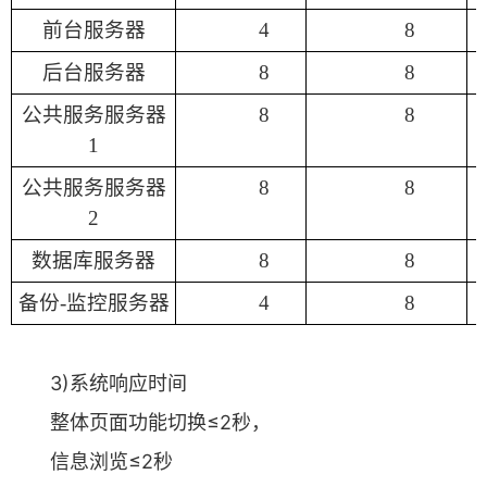
前台服务器
4
8
后台服务器
8
8
公共服务服务器
8
8
1
公共服务服务器
8
8
2
数据库服务器
8
8
备份
-
监控服务器
4
8
3)系统响应时间
整体页面功能切换≤2秒，
信息浏览≤2秒