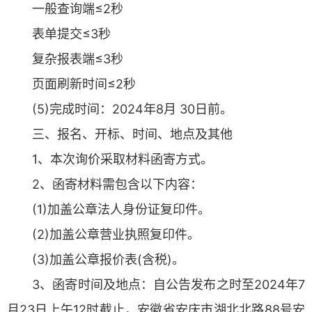
一般查询端≤2秒
表单提交≤3秒
复杂报表端≤3秒
页面刷新时间≤2秒
(5)完成时间：2024年8月 30日前。
三、报名、开标、时间、地点及其他
1、本次询价采取材料函寄方式。
2、函寄材料需包含以下内容：
(1)加盖公章法人身份证复印件。
(2)加盖公章营业执照复印件。
(3)加盖公章报价表(含税)。
3、函寄时间及地点：自公告发布之时至2024年7
月23日上午12时截止，安徽省安庆市湖北北路88号安