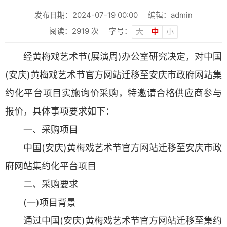
发布日期：2024-07-19 00:00
编辑：admin
阅读：
2919
次
字号：
大
中
小
经黄梅戏艺术节(展演周)办公室研究决定，对中国
(安庆)黄梅戏艺术节官方网站迁移至安庆市政府网站集
约化平台项目实施询价采购，特邀请合格供应商参与
报价，具体事项要求如下：
一、采购项目
中国(安庆)黄梅戏艺术节官方网站迁移至安庆市政
府网站集约化平台项目
二、采购要求
(一)项目背景
通过中国(安庆)黄梅戏艺术节官方网站迁移至集约