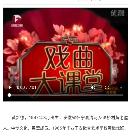
黄新德，
1947
年
8
月出生，安徽省怀宁县清河乡温桥村黄老屋
人。中专文化，民盟成员。
1965
年毕业于安徽省艺术学校黄梅戏班，