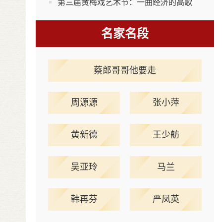
第三届黄梅戏艺术节：一曲经济的高歌
名家名段
蔡郎哥哥他要走
周源源
张小萍
黄新德
王少舫
吴亚玲
马兰
韩再芬
严凤英