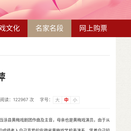
戏文化
名家名段
网上购票
萍
阅读：
122967
次
字号：
大
中
小
当涂县黄梅戏剧团作曲及主音，母亲也是黄梅戏演员，由于从
异的成绩考入自己喜爱的安徽省黄梅戏学校表演系，凭着自己较