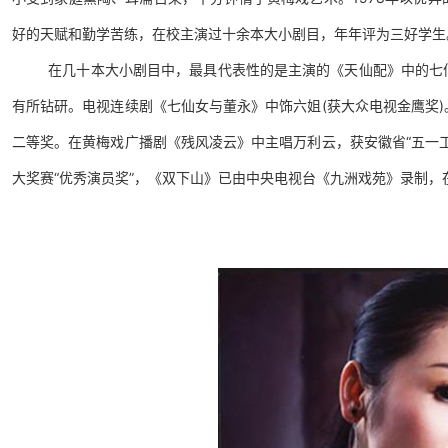
好的天赋和勤学苦练，在校主演过十余本大小剧目，年年评为三好学生
在几十本大小剧目中，最具代表性的是主演的《天仙配》中的七
有所钻研。电视连续剧《七仙女与董永》中饰六姐(获大众电视金鹰奖
二等奖。在黄梅戏广播剧《残风凌云》中主唱万利云，获安徽省“五一
大奖赛“优秀演员奖”，《双下山》已由中央电视台《九洲戏苑》录制