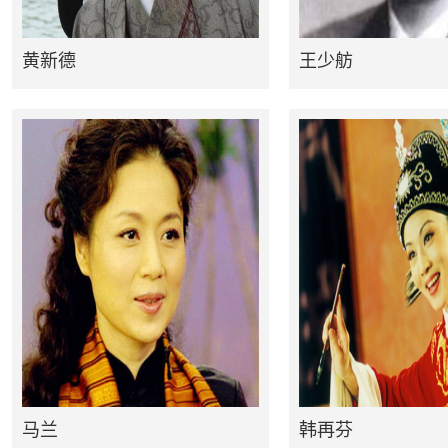
黄新德
王少舫
马兰
韩再芬