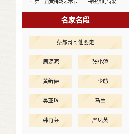
第三届黄梅戏艺术节：一曲经济的高歌
名家名段
蔡郎哥哥他要走
周源源
张小萍
黄新德
王少舫
吴亚玲
马兰
韩再芬
严凤英