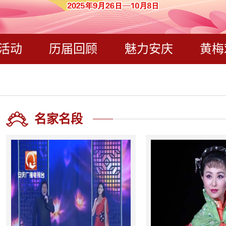
活动
历届回顾
魅力安庆
黄梅
名家名段