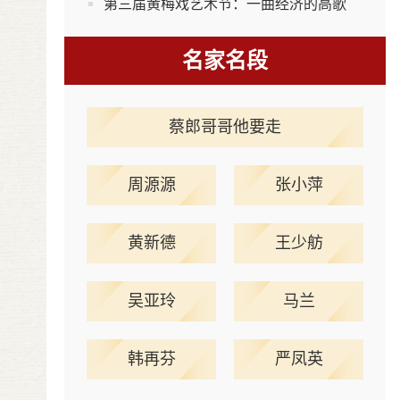
第三届黄梅戏艺术节：一曲经济的高歌
名家名段
蔡郎哥哥他要走
周源源
张小萍
黄新德
王少舫
吴亚玲
马兰
韩再芬
严凤英