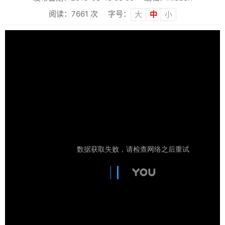
阅读：
7661
次
字号：
大
中
小