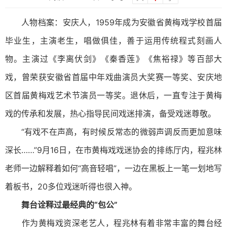
人物档案：安庆人，1959年成为安徽省黄梅戏学校首届
毕业生，主演老生，唱做俱佳，善于运用传统程式刻画人
物。主演过《李离伏剑》《秦香莲》《焦裕禄》等百部大
戏，曾荣获安徽省首届中年戏曲演员大奖赛一等奖、安庆地
区首届黄梅戏艺术节演员一等奖。退休后，一直专注于黄梅
戏的传承和发展，热心指导民间戏迷排演，备受戏迷尊敬。
“有戏不在声高，有时候反常态的微弱声调反而更加意味
深长……”9月16日，在市黄梅戏戏迷协会的排练厅内，程兆林
老师一边解释着如何“高音轻唱”，一边在黑板上一笔一划地写
着板书，20多位戏迷听得也很入神。
舞台诠释过最经典的“包公”
作为黄梅戏资深老艺人，程兆林有着非常丰富的舞台经