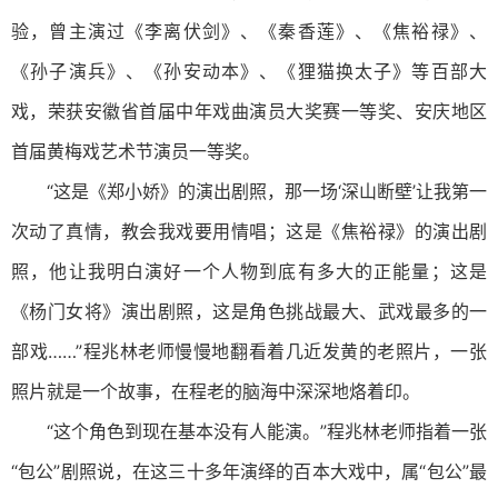
验，曾主演过《李离伏剑》、《秦香莲》、《焦裕禄》、
《孙子演兵》、《孙安动本》、《狸猫换太子》等百部大
戏，荣获安徽省首届中年戏曲演员大奖赛一等奖、安庆地区
首届黄梅戏艺术节演员一等奖。
“这是《郑小娇》的演出剧照，那一场‘深山断壁’让我第一
次动了真情，教会我戏要用情唱；这是《焦裕禄》的演出剧
照，他让我明白演好一个人物到底有多大的正能量；这是
《杨门女将》演出剧照，这是角色挑战最大、武戏最多的一
部戏……”程兆林老师慢慢地翻看着几近发黄的老照片，一张
照片就是一个故事，在程老的脑海中深深地烙着印。
“这个角色到现在基本没有人能演。”程兆林老师指着一张
“包公”剧照说，在这三十多年演绎的百本大戏中，属“包公”最