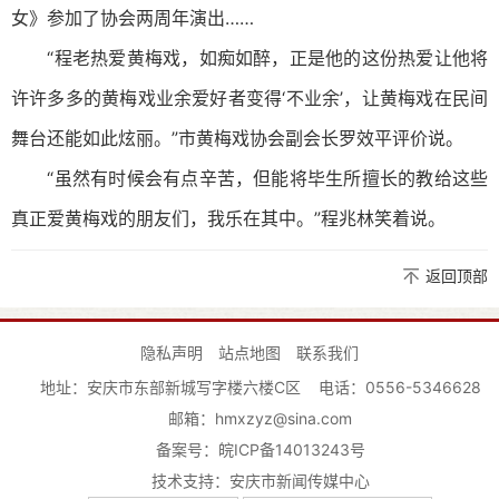
女》参加了协会两周年演出……
“程老热爱黄梅戏，如痴如醉，正是他的这份热爱让他将
许许多多的黄梅戏业余爱好者变得‘不业余’，让黄梅戏在民间
舞台还能如此炫丽。”市黄梅戏协会副会长罗效平评价说。
“虽然有时候会有点辛苦，但能将毕生所擅长的教给这些
真正爱黄梅戏的朋友们，我乐在其中。”程兆
林笑
着说。
返回顶部
隐私声明
站点地图
联系我们
地址：安庆市东部新城写字楼六楼C区
电话：0556-5346628
邮箱：hmxzyz@sina.com
备案号：
皖ICP备14013243号
技术支持：安庆市新闻传媒中心