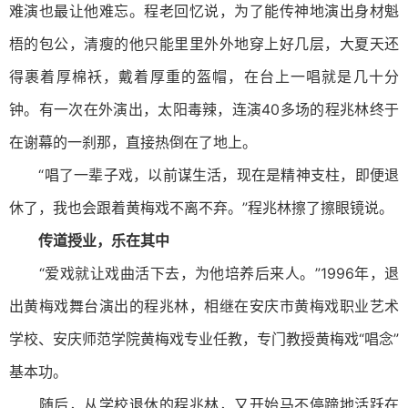
难演也最让他难忘。程老回忆说，为了能传神地演出身材魁
梧的包公，清瘦的他只能里里外外地穿上好几层，大夏天还
得裹着厚棉袄，戴着厚重的盔帽，在台上一唱就是几十分
钟。有一次在外演出，太阳毒辣，连演40多场的程兆林终于
在谢幕的一刹那，直接热倒在了地上。
“唱了一辈子戏，以前谋生活，现在是精神支柱，即便退
休了，我也会跟着黄梅戏不离不弃。”程兆林擦了擦眼镜说。
传道授业，乐在其中
“爱戏就让戏曲活下去，为他培养后来人。”1996年，退
出黄梅戏舞台演出的程兆林，相继在安庆市黄梅戏职业艺术
学校、安庆师范学院黄梅戏专业任教，专门教授黄梅戏“唱念”
基本功。
随后，从学校退休的程兆林，又开始马不停蹄地活跃在