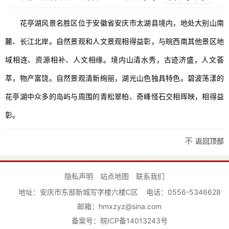
花亭湖风景名胜区位于安徽省安庆市太湖县境内，地处大别山南
麓、长江北岸。自然景观和人文景观相得益彰，与皖西南其他景区地
域相连、资源相补、人文相缘。境内山清水秀，古迹济盛，人文荟
萃，物产富饶。自然景观清新绚丽，湖光山色独具特色。碧波荡漾的
花亭湖中众多的岛屿与周围的青松翠柏、奇峰怪石交相晖映，相得益
彰。
返回顶部
隐私声明
站点地图
联系我们
地址：安庆市东部新城写字楼六楼C区
电话：0556-5346628
邮箱：hmxzyz@sina.com
备案号：
皖ICP备14013243号