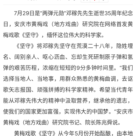
7月29日是“两弹元勋”邓稼先先生逝世35周年纪念
日，安庆市黄梅戏（地方戏曲）研究院在网络首发黄
梅戏歌《坚守》，缅怀这位伟大的科学家。
《坚守》将邓稼先坚守在荒漠二十八年，隐姓埋
名、阔别亲人、呕心沥血、忘却生死研制原子弹和氢
弹的艰苦历程，浓缩在短短的9分多钟时间里。“我们
选择当地人、当地事，用群众熟悉的黄梅曲调，去讴
歌矢志报国、顽强拼搏的科学家精神。希望当代青年
能从邓稼先伟大的精神中汲取营养，继承他的遗志，
使我们的国家更加富强，实现伟大的中国梦。”安庆市
黄梅戏（地方戏曲）研究院书记、院长陈兆舜说。
黄梅戏歌《坚守》从今年5月份开始酝酿，由本地