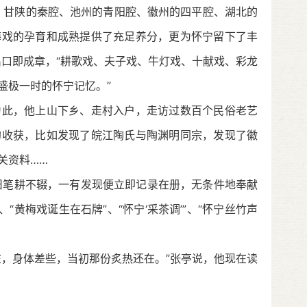
甘陕的秦腔、池州的青阳腔、徽州的四平腔、湖北的
梅戏的孕育和成熟提供了充足养分，更为怀宁留下了丰
出口即成章，“耕歌戏、夫子戏、牛灯戏、十献戏、彩龙
盛极一时的怀宁记忆。”
此，他上山下乡、走村入户，走访过数百个民俗老艺
的收获，比如发现了皖江陶氏与陶渊明同宗，发现了徽
关资料……
旧笔耕不辍，一有发现便立即记录在册，无条件地奉献
、“黄梅戏诞生在石牌”、“怀宁
‘
采茶调
’
”、“怀宁丝竹声
，身体差些，当初那份炙热还在。”张亭说，他现在读