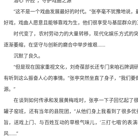
潜心“怀腔”，守护戏曲之源
“这不是一个戏曲发展最好的时代。”张亭毫不犹豫地说，
好戏，戏曲人愿意且能够靠戏为生，他们很享受与基层群众的
时代变了，农村劳动力的大量转移，现代化娱乐方式的突
逐渐萎缩，在坚守与创新的磨合中举步维艰……
沉默了良久。
“但是现在国家重视文化，刘奇葆部长还专门来咱石牌调研
有听到这么振奋人心的事情。”张亭突然坐直了身子，“我们
源。”
在谈到如何传承和发展黄梅戏时，张亭一下子回忆起了很
罐子窑班，还有当年的县院团，“从他们身上我看到了很多优
旨，送戏上门、与百姓互动的草根气味儿，
‘
三打七唱
’
的表演
风……”