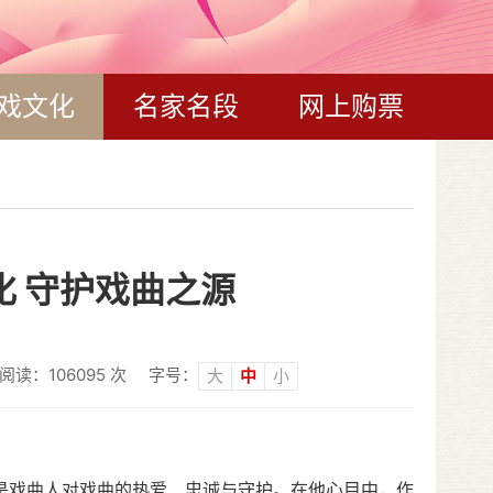
戏文化
名家名段
网上购票
化 守护戏曲之源
阅读：
106095
次
字号：
大
中
小
是戏曲人对戏曲的热爱、忠诚与守护。在他心目中，作