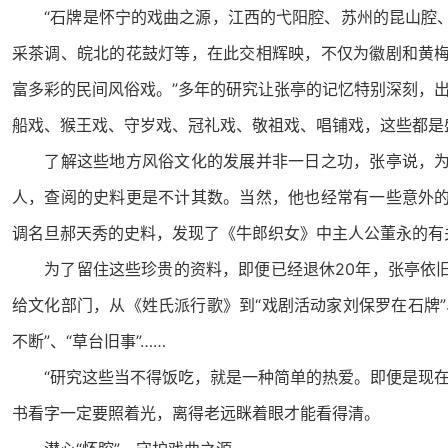
“石牌是怀宁的戏曲之源，江西的弋阳腔、苏州的昆山腔、
采茶调、皖北的花鼓灯等，在此交相辉映，不仅为徽剧和黄
富多彩的民间风俗戏。”多年的研究让张亭的记忆特别深刻，
船戏、猴王戏、守岁戏、冠礼戏、敬祖戏、唱铺戏，这些都是
了解这些地方风俗文化的发展并非一日之功，张亭说，为
人，查阅的史料更是不计其数。当然，他也经常有一些意外
调名旦郝天秀的史料，发现了《牛郎织女》中主人公董永的有
为了留住这些珍贵的资料，即便已经退休
20
年，张亭依
给文化部门，从《姓氏派行歌》到“戏剧活动家刘保罗在石牌”
不断”、“草台旧事”……
“研究这些当不得饭吃，就是一种简单的热爱。即便是现在
书看字一定要照着光，离得老远眯着眼才能看得清。