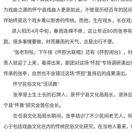
为戏曲之源的怀宁县戏曲人更是如此，不管是历经百年的民
伴始终是这个戏乡难以割舍的传统。而他，生在戏乡，长在戏
进入阳历
4
月中旬，春雨连绵不绝，这让年近
80
的张亭有
跑、很多事情要做，时而暴雨的天气，总是出行不便。
“张老到啦，下午排《怀腔大联唱》还有《怀腔闹台》，时
责人就迎了上来，看得出来，剧团对这场“怀腔”专场调研演出
传承的张亭，自然也不会错过这场“怀腔”复排后的成果演出。
怀宁民俗文化“活词典”
张亭是土生土长的石牌人，原怀宁县文化局局长，退休后
宁县“怀黄”研究会首任会长。
在任县文化局局长期间，张亭结识了不少民间老艺人，听
心于包括戏曲文化在内的传统民俗文化研究，在当地人看来，他