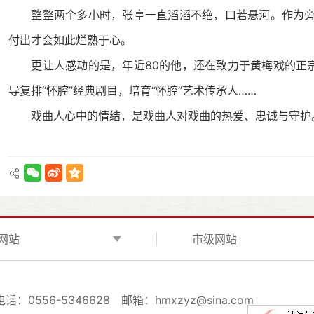
整整两个多小时，张亭一直滔滔不绝，口若悬河。作为旁
付出才会如此烂熟于心。
更让人感动的是，年近
80
的他，还在致力于黄梅戏的正宗
导复排“怀腔”经典剧目，培育“怀腔”艺术传承人……
戏曲人心中的情结，是戏曲人对戏曲的热爱、忠诚与守护
网站
市级网站
电话：0556-5346628
邮箱：hmxzyz@sina.com