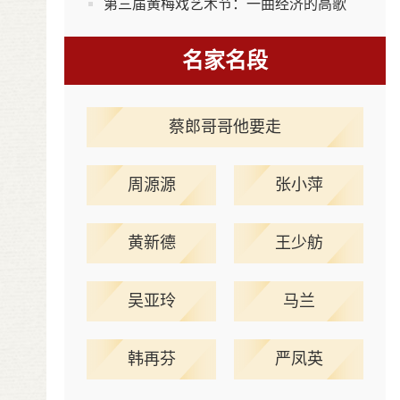
第三届黄梅戏艺术节：一曲经济的高歌
名家名段
蔡郎哥哥他要走
周源源
张小萍
黄新德
王少舫
吴亚玲
马兰
韩再芬
严凤英