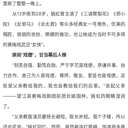
里练了整整一晚上。
从13岁练到28岁，姚虹曾主演了《三请樊梨花》《郑小
姣》《女驸马》《佘太君》等众多经典女一号角色，优美的
唱腔、俏丽的妆扮、婀娜的做功，也让她成为当时不可多得
的黄梅戏武旦“女侠”。
崇尚“戏德”，甘当幕后人梯
“刻苦自强、勤笃自励、严于学艺是戏德，恭谦共事、协
力合作、舍己为人是戏德，尊师、敬友、爱徒也是戏德。这
些是父亲教给我的，我也会教给我们的后辈。”说起父亲
———望江县黄梅戏剧团前团长姚国林，姚虹的眼睛湿润
了。
“父亲教我演员要扬长避短，取长补短。我个子矮，所以
适合武戏。”姚虹回忆。然而，虽然能连打带唱，饰演很多角