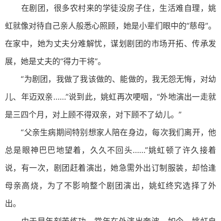
在剧团，很多农村来的学徒没房子住，生活难自理，姚
虹就像对待自己亲人般悉心照顾，她是小辈们眼中的“慈母”。
在家中，她为丈夫分难解忧，谋划剧团的市场开拓、传承发
展，她是丈夫的“得力干将”。
“为剧团，我做了我该做的、能做的，我无怨无悔，对幼
儿、年迈双亲……”说到此，姚虹再次哽咽，“外地演出一走就
是三四个月，对上顾不得双亲，对下顾不了幼儿。”
“父亲生病期间特别想家人陪在身边，每次我们离开，他
总是眼神巴巴地望着，久久不回头……”姚虹顿了许久接着
说，有一次，剧团赶着演出，她急需外出订制服装，却恰逢
母亲高烧，为了不影响整个剧团演出，姚虹终究选择了外
出。
由于早年刻苦练功，常年在外演出奔波，如今，姚虹自