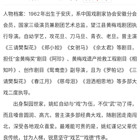
人物档案：1962年出生于安庆，系中国戏剧家协会安徽分会
会员，国家三级演员兼剧团艺术总监，望江县黄梅戏剧团执
行导演。自幼学艺，攻花旦、刀马旦、青衣、老旦。曾主演
《三请樊梨花》《郑小姣》《女驸马》《佘太君》等剧目，
担任“金黄梅奖”剧目《阿珍》、黄梅戏遗产抢救工程剧目《相
知吟》、创作剧目《鸳鸯壶》副导演，且为《罗帕记》《三
请樊梨花》《春江月》《慈母泪》《泪洒相思地》等多部大
戏二度执导。
出身梨园世家，姚虹自幼与“戏”为伍，不仅“武”功了得，
而且嗓音圆润、高亢，曾主演多部经典大戏，随剧团走南闯
北，深受各地观众喜爱。最难能可贵的是，姚虹谨记父辈优
良传统，甘为人梯，锐意坚守“戏艺”“戏德”传承。