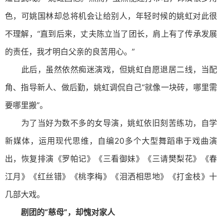
色，可姚国林却总将机会让给别人，年轻时候的姚虹对此很
不理解，“直到后来，丈夫陈立当了团长，肩上有了传承发展
的责任，我才明白父亲的良苦用心。”
此后，虽然依然痴迷演戏，但姚虹自愿退居二线，当配
角、指导新人、做后勤，姚虹调侃自己“就像一块砖，哪里需
要哪里搬”。
为了当好为数不多的女导演，姚虹依旧刻苦练功，自学
新媒体，运用现代思维，自编20多个大型舞蹈串于戏曲演
出，恢复排演《罗帕记》《三看御妹》《三请樊梨花》《春
江月》《红丝错》《桃李梅》《泪洒相思地》《打金枝》十
几部大戏。
剧团的“慈母”，却愧对家人